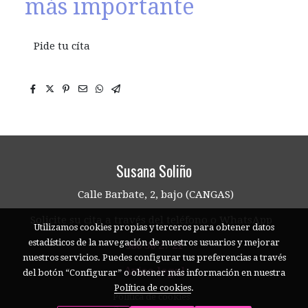
más importante
Pide tu cíta
Susana Soliño
Calle Barbate, 2, bajo (CANGAS)
Solicite su cita a través del teléfono o WhatsApp
Utilizamos cookies propias y terceros para obtener datos
estadísticos de la navegación de nuestros usuarios y mejorar
986 30 27 21
nuestros servicios. Puedes configurar tus preferencias a través
Aviso legal
del botón “Configurar” o obtener más información en nuestra
Política de cookies
.
Política de cookies